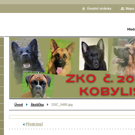
Úvodní stránka
Mapa 
Hled
Úvod
školička
DSC_0485.jpg
Předchozí