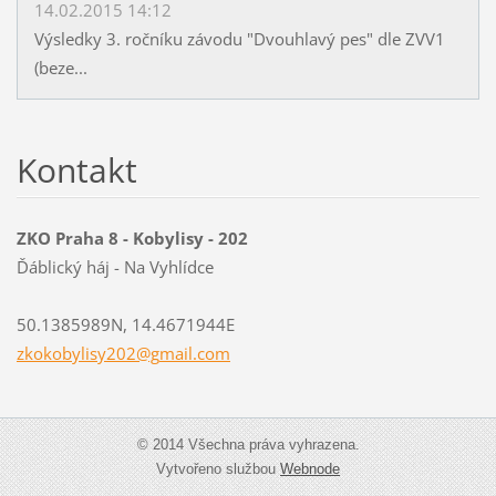
14.02.2015 14:12
Výsledky 3. ročníku závodu "Dvouhlavý pes" dle ZVV1
(beze...
Kontakt
ZKO Praha 8 - Kobylisy - 202
Ďáblický háj - Na Vyhlídce
50.1385989N, 14.4671944E
zkokobyl
isy202@g
mail.com
© 2014 Všechna práva vyhrazena.
Vytvořeno službou
Webnode