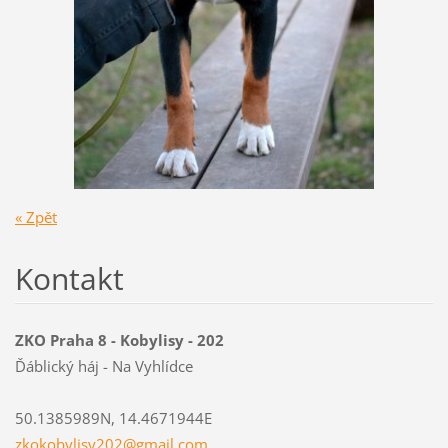
« Zpět
Kontakt
ZKO Praha 8 - Kobylisy - 202
Ďáblický háj - Na Vyhlídce
50.1385989N, 14.4671944E
zkokobyl
isy202@g
mail.com