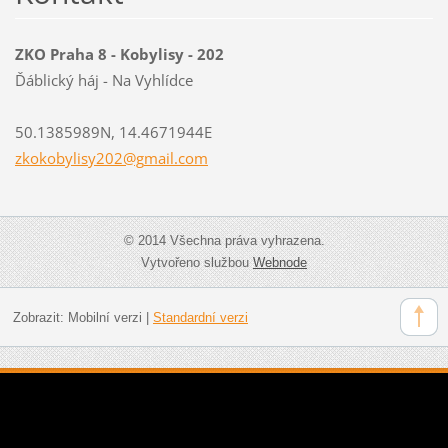
ZKO Praha 8 - Kobylisy - 202
Ďáblický háj - Na Vyhlídce
50.1385989N, 14.4671944E
zkokobyl
isy202@g
mail.com
© 2014 Všechna práva vyhrazena.
Vytvořeno službou
Webnode
Zobrazit:
Mobilní verzi
|
Standardní verzi