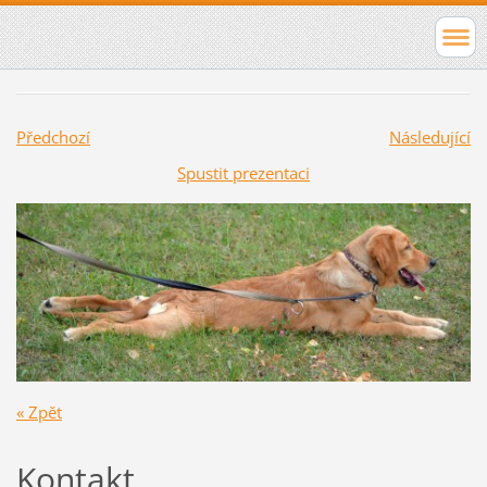
Předchozí
Následující
Spustit prezentaci
« Zpět
Kontakt