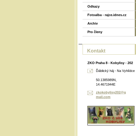
Odkazy
Fotoalba - rajce.idnes.cz
Archiv
Pro členy
Kontakt
ZKO Praha 8 - Kobylisy - 202
Ďáblický háj - Na Vyhlídce
50.1385989N,
14.4671944E
zkokobyl
isy202@g
mail.com