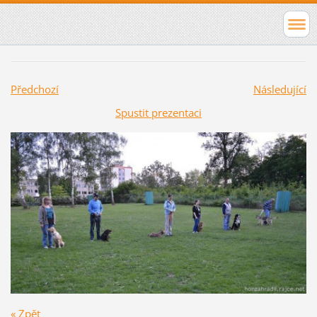
Předchozí
Následující
Spustit prezentaci
« Zpět