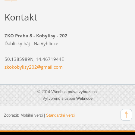
Kontakt
ZKO Praha 8 - Kobylisy - 202
Ďáblický háj - Na Vyhlídce
50.1385989N, 14.4671944E
zkokobyl
isy202@g
mail.com
© 2014 Všechna práva vyhrazena.
Vytvořeno službou
Webnode
Zobrazit:
Mobilní verzi
|
Standardní verzi