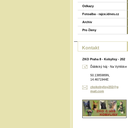
Odkazy
Fotoalba - rajce.idnes.cz
Archiv
Pro členy
Kontakt
ZKO Praha 8 - Kobylisy - 202
Ďáblický háj - Na Vyhlídce
50.1385989N,
14.4671944E
zkokobyl
isy202@g
mail.com