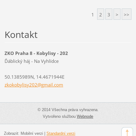
1
2
3
>
>>
Kontakt
ZKO Praha 8 - Kobylisy - 202
Ďáblický háj - Na Vyhlídce
50.1385989N, 14.4671944E
zkokobyl
isy202@g
mail.com
© 2014 Všechna práva vyhrazena.
Vytvořeno službou
Webnode
Zobrazit:
Mobilní verzi
|
Standardní verzi