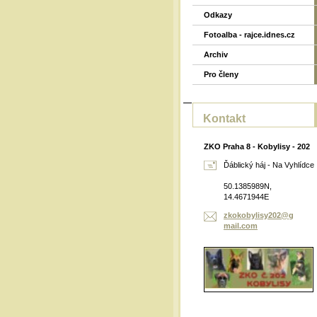
Odkazy
Fotoalba - rajce.idnes.cz
Archiv
Pro členy
Kontakt
ZKO Praha 8 - Kobylisy - 202
Ďáblický háj - Na Vyhlídce
50.1385989N,
14.4671944E
zkokobyl
isy202@g
mail.com