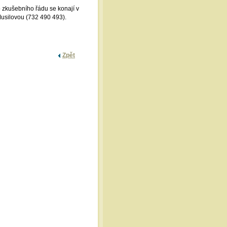
zkušebního řádu se konají v
Musilovou (732 490 493).
Zpět