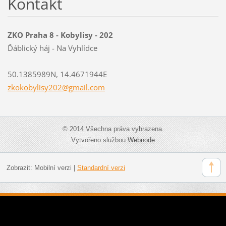
Kontakt
ZKO Praha 8 - Kobylisy - 202
Ďáblický háj - Na Vyhlídce
50.1385989N, 14.4671944E
zkokobyl
isy202@g
mail.com
© 2014 Všechna práva vyhrazena.
Vytvořeno službou
Webnode
Zobrazit:
Mobilní verzi
|
Standardní verzi